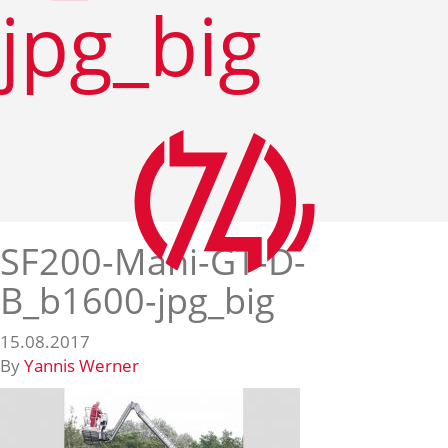
jpg_big
SF200-Mani-GT-D-
B_b1600-jpg_big
15.08.2017
By
Yannis Werner