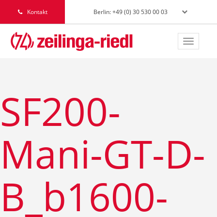
Berlin: +49 (0) 30 530 00 03
Kontakt
Toggle
navigat
SF200-
Mani-GT-D-
B_b1600-