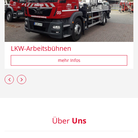
Minikrane
mehr Infos
Previous
Next
Über
Uns