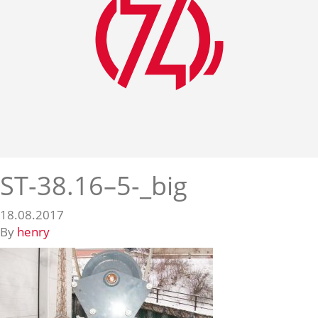
ST-38.16–5-_big
18.08.2017
By
henry