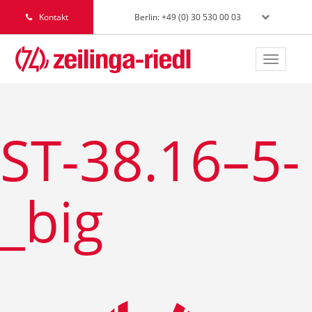
Berlin: +49 (0) 30 530 00 03
Kontakt
Toggle
navigat
ST-38.16–5-
_big