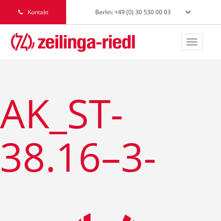
Berlin: +49 (0) 30 530 00 03
Kontakt
Toggle
navigat
AK_ST-
38.16–3-