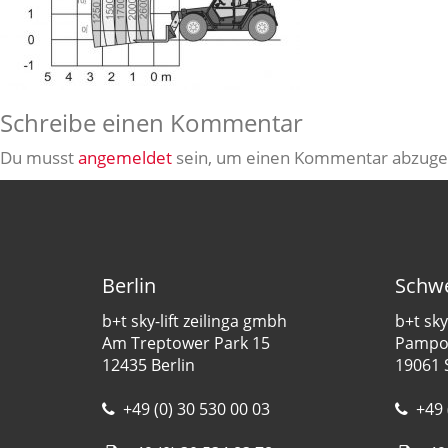
Schreibe einen Kommentar
Du musst
angemeldet
sein, um einen Kommentar abzuge
Berlin
Schwe
b+t sky-lift zeilinga gmbh
b+t sky
Am Treptower Park 15
Pampow
12435 Berlin
19061 
+49 (0) 30 530 00 03
+49 