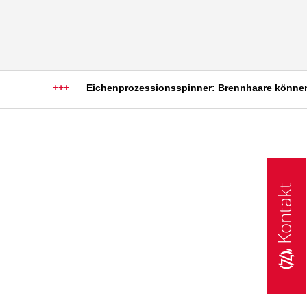
+++
Eichenprozessionsspinner: Brennhaare können sc
Kontakt