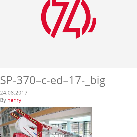
SP-370–c-ed–17-_big
24.08.2017
By
henry