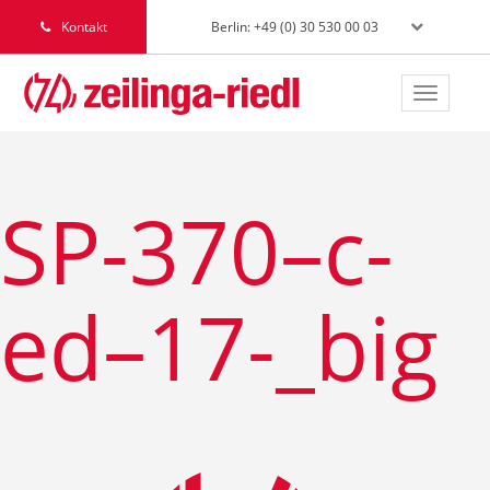
Berlin: +49 (0) 30 530 00 03
Kontakt
Toggle
navigat
SP-370–c-
ed–17-_big