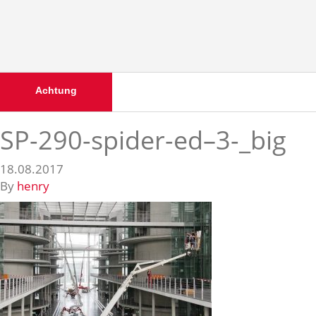
Achtung
SP-290-spider-ed–3-_big
18.08.2017
By
henry