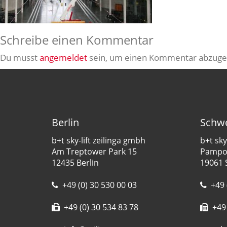
Schreibe einen Kommentar
Du musst
angemeldet
sein, um einen Kommentar abzuge
Berlin
Schwe
b+t sky-lift zeilinga gmbh
b+t sky
Am Treptower Park 15
Pampow
12435 Berlin
19061 
+49 (0) 30 530 00 03
+49 
+49 (0) 30 534 83 78
+49 