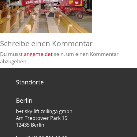
Schreibe einen Kommentar
Du musst
angemeldet
sein, um einen Kommentar
abzugeben.
Standorte
Berlin
b+t sky-lift zeilinga gmbh
Am Treptower Park 15
12435 Berlin