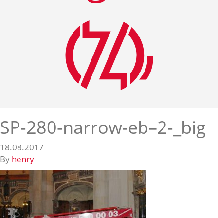
SP-280-narrow-eb–2-_big
18.08.2017
By
henry