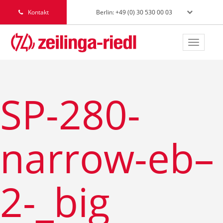
Berlin: +49 (0) 30 530 00 03
Kontakt
Toggle
navigat
SP-280-
narrow-eb–
2-_big