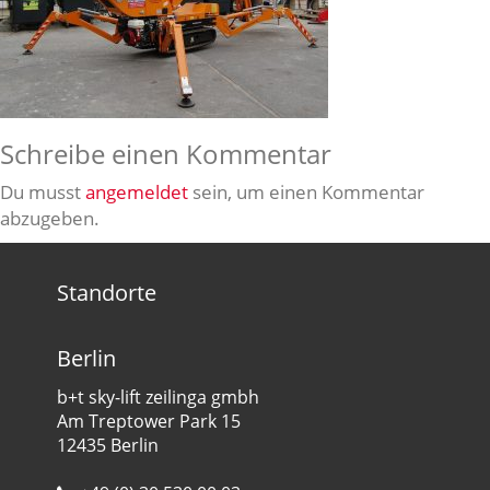
Schreibe einen Kommentar
Du musst
angemeldet
sein, um einen Kommentar
abzugeben.
Standorte
Berlin
b+t sky-lift zeilinga gmbh
Am Treptower Park 15
12435 Berlin