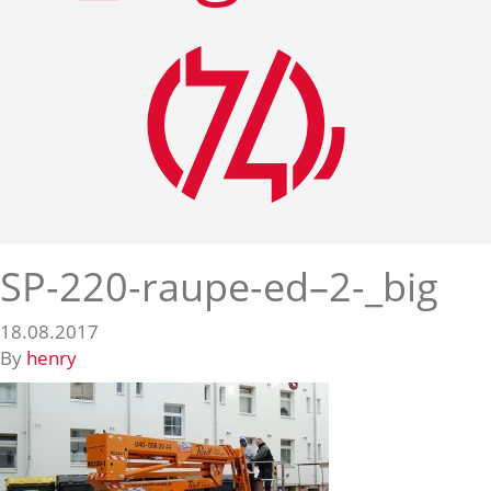
SP-220-raupe-ed–2-_big
18.08.2017
By
henry