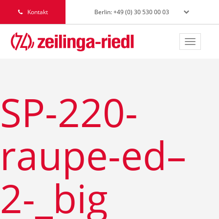
Berlin: +49 (0) 30 530 00 03
Kontakt
Toggle
navigat
SP-220-
raupe-ed–
2-_big