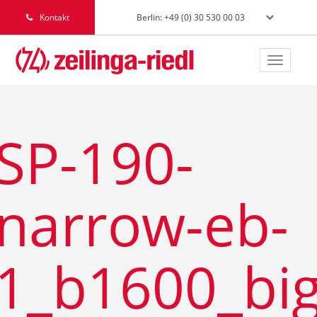
Berlin: +49 (0) 30 530 00 03
Kontakt
Toggle
navigat
SP-190-
narrow-eb-
1_b1600_bi