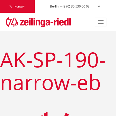
Berlin: +49 (0) 30 530 00 03
Kontakt
Toggle
navigat
AK-SP-190-
narrow-eb