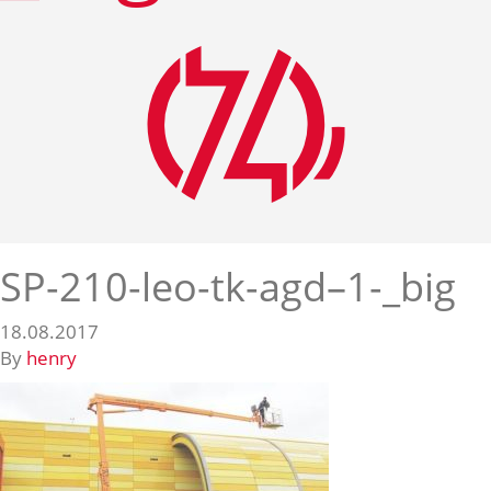
SP-210-leo-tk-agd–1-_big
18.08.2017
By
henry