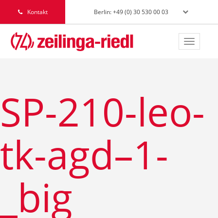
Berlin: +49 (0) 30 530 00 03
Kontakt
Toggle
navigat
SP-210-leo-
tk-agd–1-
_big