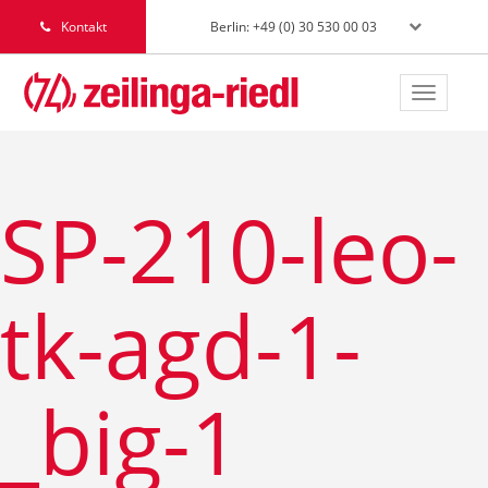
Berlin: +49 (0) 30 530 00 03
Kontakt
Toggle
navigat
SP-210-leo-
tk-agd-1-
_big-1