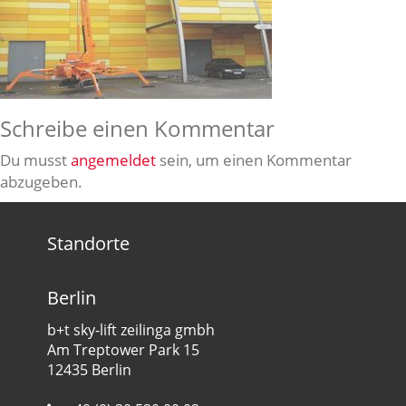
Schreibe einen Kommentar
Du musst
angemeldet
sein, um einen Kommentar
abzugeben.
Standorte
Berlin
b+t sky-lift zeilinga gmbh
Am Treptower Park 15
12435 Berlin