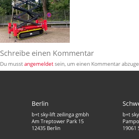
Schreibe einen Kommentar
Du musst
angemeldet
sein, um einen Kommentar abzuge
Berlin
Schwe
b+t sky-lift zeilinga gmbh
b+t sky
Am Treptower Park 15
Pampow
12435 Berlin
19061 