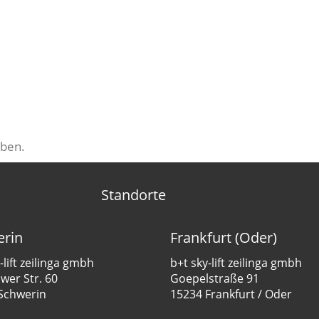
ben.
Standorte
rin
Frankfurt (Oder)
-lift zeilinga gmbh
b+t sky-lift zeilinga gmbh
er Str. 60
Goepelstraße 91
Schwerin
15234 Frankfurt / Oder