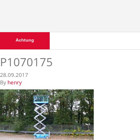
Achtung
P1070175
28.09.2017
By
henry