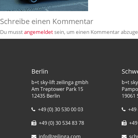
Schreibe einen Kommentar
Du musst
angemeldet
sein, um einen Kommentar abzuge
Berlin
Schwe
b+t sky-lift zeilinga gmbh
b+t sky
Am Treptower Park 15
Pampow
12435 Berlin
19061 
+49 (0) 30 530 00 03
+49 
+49 (0) 30 534 83 78
+49 
info@zeilinga.com
sch