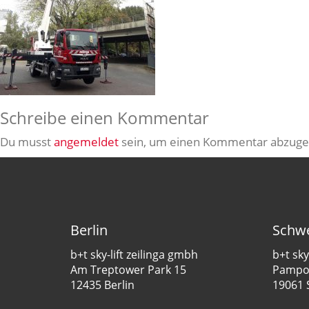
Schreibe einen Kommentar
Du musst
angemeldet
sein, um einen Kommentar abzuge
Berlin
Schwe
b+t sky-lift zeilinga gmbh
b+t sky
Am Treptower Park 15
Pampow
12435 Berlin
19061 