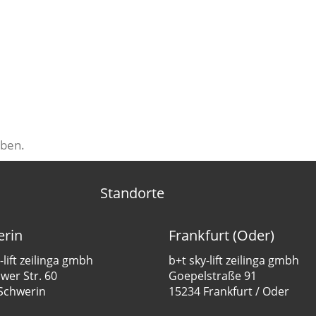
ben.
Standorte
rin
Frankfurt (Oder)
-lift zeilinga gmbh
b+t sky-lift zeilinga gmbh
er Str. 60
Goepelstraße 91
Schwerin
15234 Frankfurt / Oder