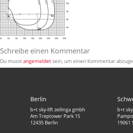
Schreibe einen Kommentar
Du musst
angemeldet
sein, um einen Kommentar abzuge
Berlin
Schwe
b+t sky-lift zeilinga gmbh
b+t sky
Am Treptower Park 15
Pampow
12435 Berlin
19061 