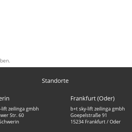
ben.
Standorte
rin
Frankfurt (Oder)
-lift zeilinga gmbh
b+t sky-lift zeilinga gmbh
er Str. 60
Goepelstraße 91
Schwerin
15234 Frankfurt / Oder