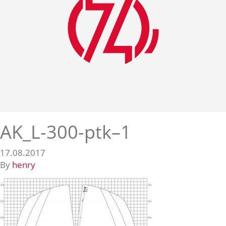
AK_L-300-ptk–1
17.08.2017
By
henry