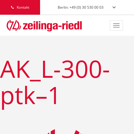
Berlin: +49 (0) 30 530 00 03
Kontakt
Toggle
navigat
AK_L-300-
ptk–1