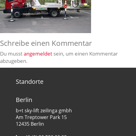
Schreibe einen Kommentar
Du musst
angemeldet
sein, um einen Kommentar
abzugeben.
Standorte
Berlin
b+t sky-lift zeilinga gmbh
Am Treptower Park 15
12435 Berlin