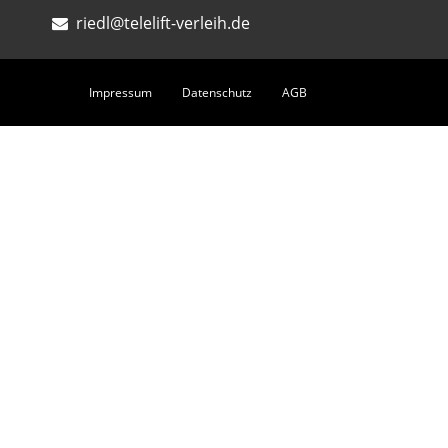
riedl@telelift-verleih.de
Impressum
Datenschutz
AGB