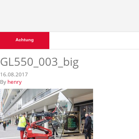
Achtung
GL550_003_big
16.08.2017
By
henry