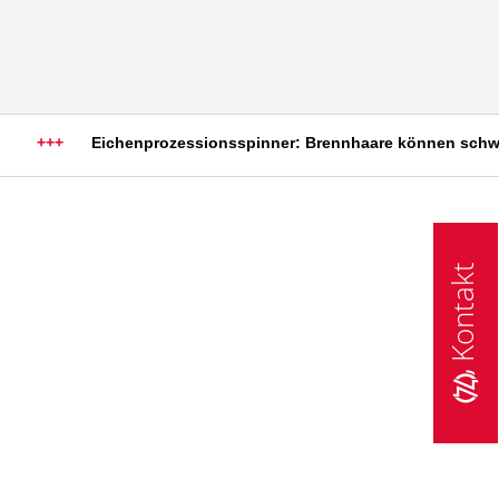
+++
Eichenprozessionsspinner: Brennhaare können schwere a
Kontakt