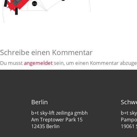
Schreibe einen Kommentar
Du musst
angemeldet
sein, um einen Kommentar abzuge
Berlin
Schwe
b+t sky-lift zeilinga gmbh
b+t sky
Am Treptower Park 15
Pampow
12435 Berlin
19061 