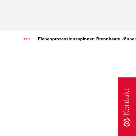
+++
Eichenprozessionsspinner: Brennhaare können sc
Kontakt