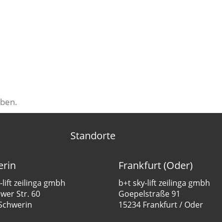
ben.
Standorte
rin
Frankfurt (Oder)
-lift zeilinga gmbh
b+t sky-lift zeilinga gmbh
er Str. 60
Goepelstraße 91
Schwerin
15234 Frankfurt / Oder