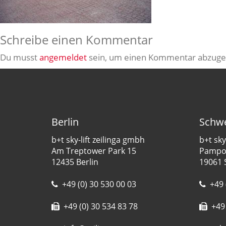
Schreibe einen Kommentar
Du musst
angemeldet
sein, um einen Kommentar abzuge
Berlin
Schwe
b+t sky-lift zeilinga gmbh
b+t sky
Am Treptower Park 15
Pampow
12435 Berlin
19061 
+49 (0) 30 530 00 03
+49 
+49 (0) 30 534 83 78
+49 