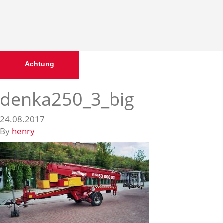
Achtung
denka250_3_big
24.08.2017
By
henry