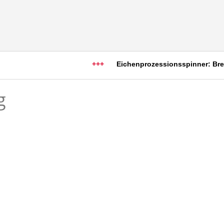
+++
Eichenprozessionsspinner: Brennh
g