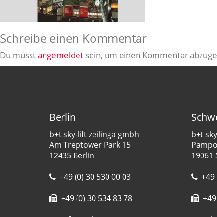
Schreibe einen Kommentar
Du musst
angemeldet
sein, um einen Kommentar abzuge
Berlin
Schwe
b+t sky-lift zeilinga gmbh
b+t sky
Am Treptower Park 15
Pampow
12435 Berlin
19061 
+49 (0) 30 530 00 03
+49 
+49 (0) 30 534 83 78
+49 